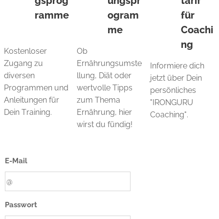
gsprog
ungspr
tarif
ramme
ogram
für
me
Coachi
ng
Kostenloser
Ob
Zugang zu
Ernährungsumste
Informiere dich
diversen
llung, Diät oder
jetzt über Dein
Programmen und
wertvolle Tipps
persönliches
Anleitungen für
zum Thema
"IRONGURU
Dein Training.
Ernährung, hier
Coaching".
wirst du fündig!
E-Mail
Passwort