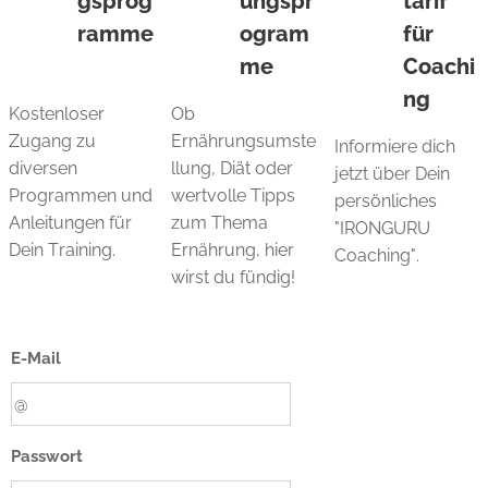
gsprog
ungspr
tarif
ramme
ogram
für
me
Coachi
ng
Kostenloser
Ob
Zugang zu
Ernährungsumste
Informiere dich
diversen
llung, Diät oder
jetzt über Dein
Programmen und
wertvolle Tipps
persönliches
Anleitungen für
zum Thema
"IRONGURU
Dein Training.
Ernährung, hier
Coaching".
wirst du fündig!
E-Mail
Passwort