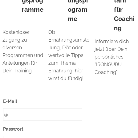
gsprog
ungspr
tarif
ramme
ogram
für
me
Coachi
ng
Kostenloser
Ob
Zugang zu
Ernährungsumste
Informiere dich
diversen
llung, Diät oder
jetzt über Dein
Programmen und
wertvolle Tipps
persönliches
Anleitungen für
zum Thema
"IRONGURU
Dein Training.
Ernährung, hier
Coaching".
wirst du fündig!
E-Mail
Passwort