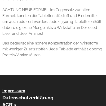
ACHTUNG NEUE FORMEL: Im Gegensatz zur alten
Formel, konnten die Tablettenhilfsstoff und Bindemittel
um 40% reduziert werden. Jede 1.350mg Tablette enthält
dabei die gleiche Menge aktive Wirkstoffe an Desicced
Liver und Beef Aminos!
Das bedeutet eine höhere Konzentration der Wirkstoffe
mit weniger Zusatzstoffen. Jede Tablette enthält 1.000mg
Protein/Aminosäuren.
Impressum
Datenschutzerklärung
AGB´s